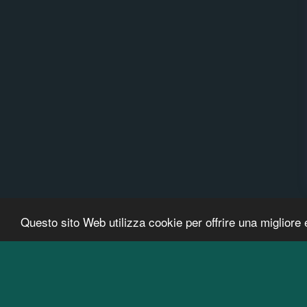
Questo sito Web utilizza cookie per offrire una migliore 
www.situju7cruise.com
Copyright © 2026 Tutti i diritti riservati